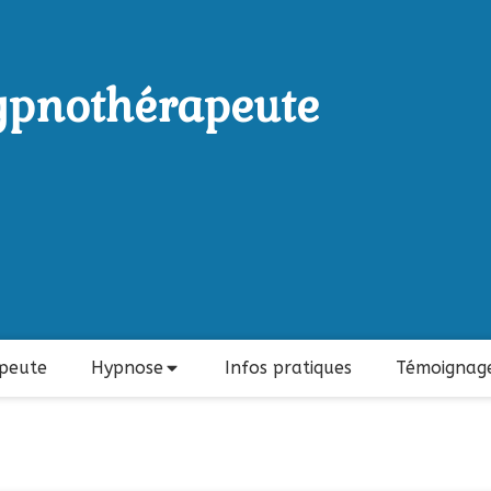
ypnothérapeute
apeute
Hypnose
Infos pratiques
Témoignag