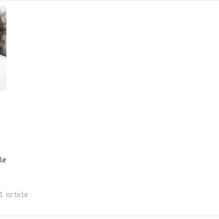
cle
1 article